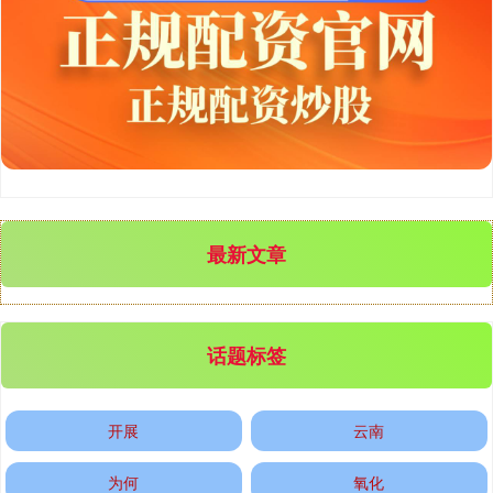
北证50
1122.88
+3.42
+0.30%
最新文章
创业板指
3515.56
-19.58
-0.55%
话题标签
开展
云南
为何
氧化