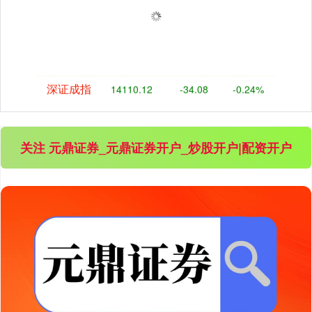
深证成指
14110.12
-34.08
-0.24%
关注 元鼎证券_元鼎证券开户_炒股开户|配资开户
沪深300
4651.31
-6.85
-0.15%