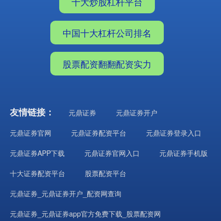
十大炒股杠杆平台
期指IC0
7730.00
-1.00
-0.01%
中国十大杠杆公司排名
股票配资翻翻配资实力
友情链接：
元鼎证券
元鼎证券开户
元鼎证券官网
元鼎证券配资平台
元鼎证券登录入口
元鼎证券APP下载
元鼎证券官网入口
元鼎证券手机版
十大证券配资平台
股票配资平台
元鼎证券_元鼎证券开户_配资网查询
元鼎证券_元鼎证券app官方免费下载_股票配资网