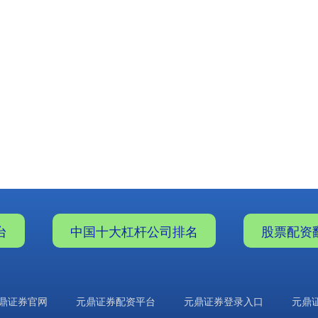
台
中国十大杠杆公司排名
股票配资
鼎证券官网
元鼎证券配资平台
元鼎证券登录入口
元鼎证