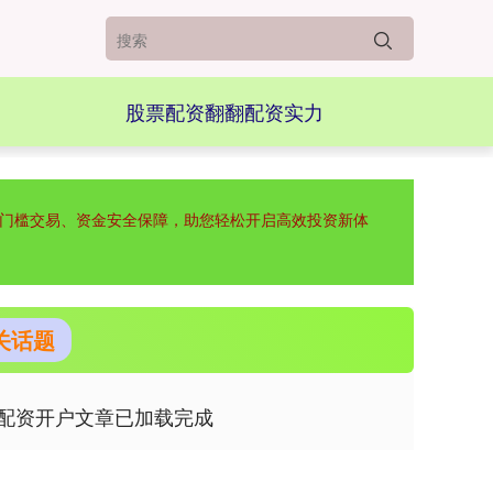
股票配资翻翻配资实力
门槛交易、资金安全保障，助您轻松开启高效投资新体
关话题
|配资开户文章已加载完成