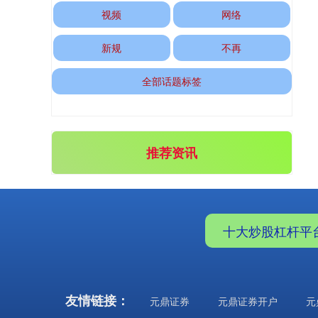
视频
网络
新规
不再
全部话题标签
推荐资讯
十大炒股杠杆平
友情链接：
元鼎证券
元鼎证券开户
元