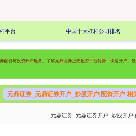
杆平台
中国十大杠杆公司排名
券配资与投资开户服务。了解元鼎证券正规配资平台优势，快速开户、低
元鼎证券_元鼎证券开户_炒股开户|配资开户 相
元鼎证券_元鼎证券开户_炒股开户