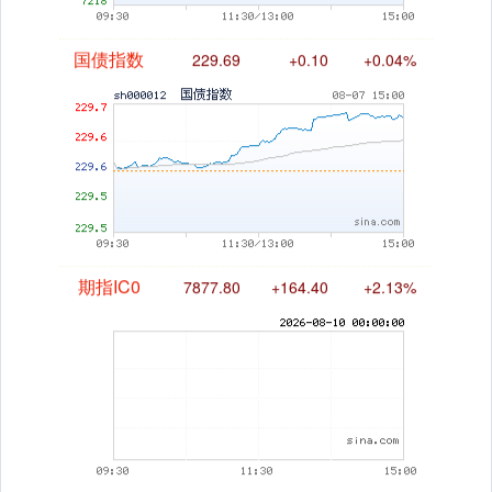
国债指数
229.69
+0.10
+0.04%
期指IC0
7877.80
+164.40
+2.13%