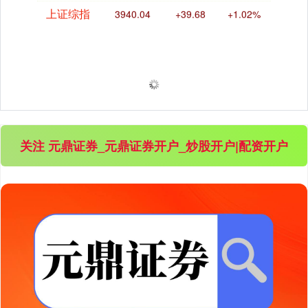
上证综指
3940.04
+39.68
+1.02%
关注 元鼎证券_元鼎证券开户_炒股开户|配资开户
深证成指
14311.01
+200.89
+1.42%
沪深300
4694.44
+43.13
+0.93%