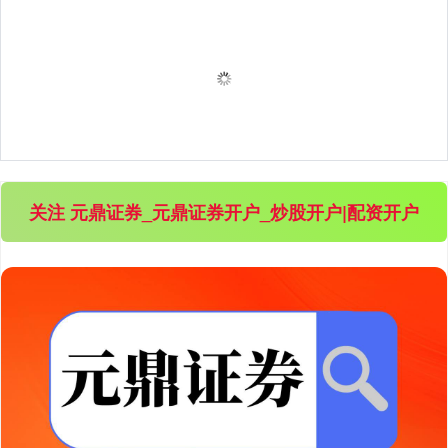
关注 元鼎证券_元鼎证券开户_炒股开户|配资开户