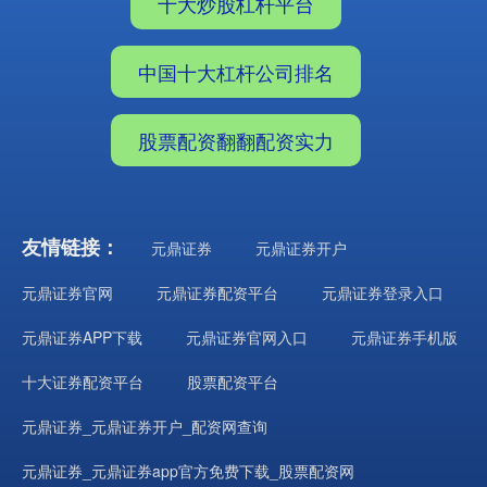
十大炒股杠杆平台
中国十大杠杆公司排名
股票配资翻翻配资实力
友情链接：
元鼎证券
元鼎证券开户
元鼎证券官网
元鼎证券配资平台
元鼎证券登录入口
元鼎证券APP下载
元鼎证券官网入口
元鼎证券手机版
十大证券配资平台
股票配资平台
元鼎证券_元鼎证券开户_配资网查询
元鼎证券_元鼎证券app官方免费下载_股票配资网