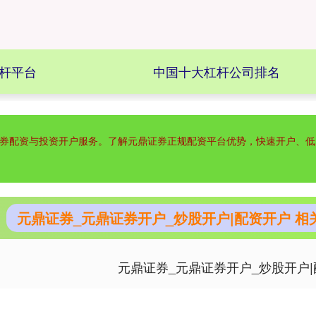
杆平台
中国十大杠杆公司排名
券配资与投资开户服务。了解元鼎证券正规配资平台优势，快速开户、低
元鼎证券_元鼎证券开户_炒股开户|配资开户 相
元鼎证券_元鼎证券开户_炒股开户