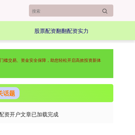
股票配资翻翻配资实力
门槛交易、资金安全保障，助您轻松开启高效投资新体
关话题
|配资开户文章已加载完成