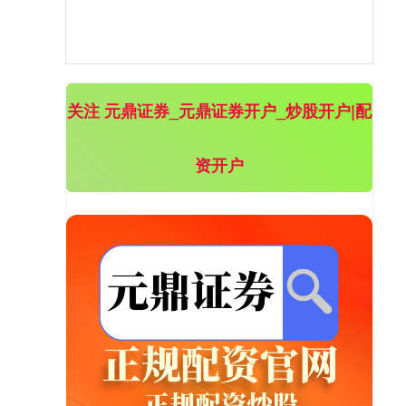
关注 元鼎证券_元鼎证券开户_炒股开户|配
资开户