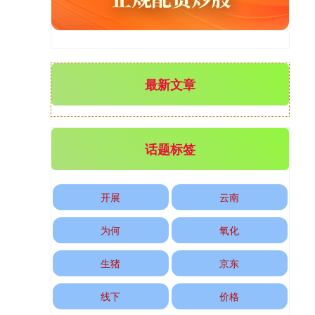
最新文章
话题标签
开展
云南
为何
氧化
生猪
京东
线下
价格