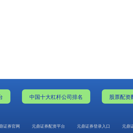
台
中国十大杠杆公司排名
股票配资
鼎证券官网
元鼎证券配资平台
元鼎证券登录入口
元鼎证