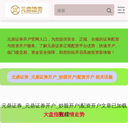
元鼎证券开户官网入口，为您提供安全、正规、合规的证券配资
与投资开户服务。了解元鼎证券正规配资平台优势，快速开户、
低门槛交易、资金安全保障，助您轻松开启高效投资新体验！
元鼎证券_元鼎证券开户_炒股开户|配资开户 相关话题
元鼎证券_元鼎证券开户_炒股开户|配资开户文章已加载
完成
大盘指数行情走势