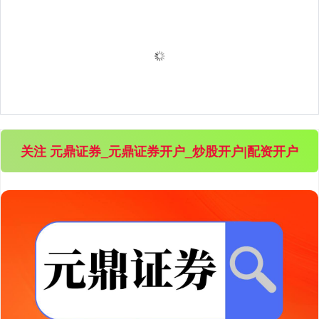
关注 元鼎证券_元鼎证券开户_炒股开户|配资开户