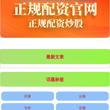
最新文章
话题标签
开展
云南
为何
生猪