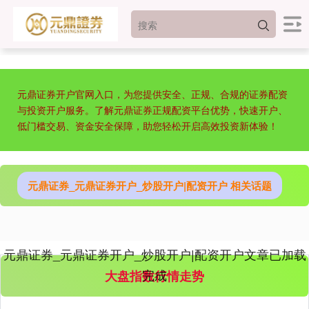
元鼎证券开户官网入口，为您提供安全、正规、合规的证券配资
与投资开户服务。了解元鼎证券正规配资平台优势，快速开户、
低门槛交易、资金安全保障，助您轻松开启高效投资新体验！
元鼎证券_元鼎证券开户_炒股开户|配资开户 相关话题
元鼎证券_元鼎证券开户_炒股开户|配资开户文章已加载
完成
大盘指数行情走势